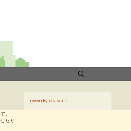
検
索:
Tweets by TAS_SI_PR
です。
携したサ