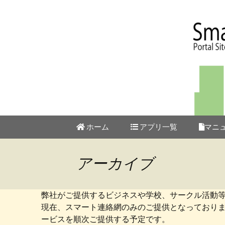
スマート
コ
ホーム
アプリ一覧
マニ
ン
テ
スマート連絡網
ン
アーカイブ
ツ
スマートポケット for
School
へ
ス
弊社がご提供するビジネスや学校、サークル活動
スマート在席管理 イマ
キ
現在、スマート連絡網のみのご提供となっており
ココ
ッ
ービスを順次ご提供する予定です。