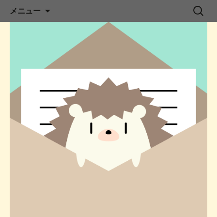
コ
スマートシリーズ
検
メニュー
ン
索:
テ
ン
ツ
へ
ス
キ
ッ
プ