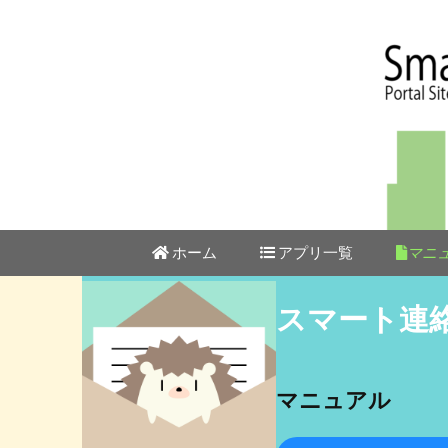
スマート
コ
ホーム
アプリ一覧
マニ
ン
テ
スマート連絡網
スマート連
ン
ツ
スマートポケット for
School
へ
ス
マニュアル
スマート在席管理 イマ
キ
ココ
ッ