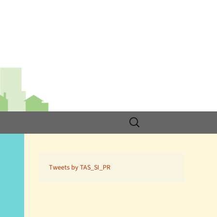
検
索:
Tweets by TAS_SI_PR