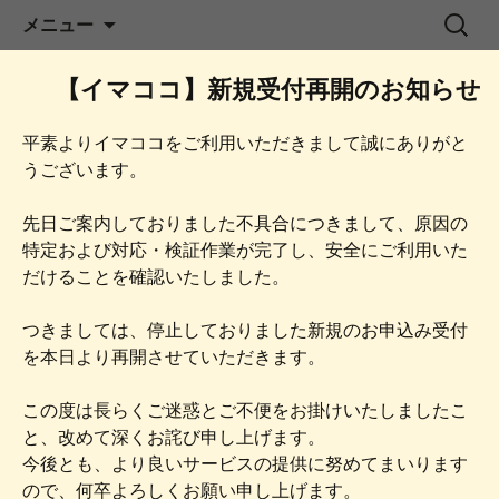
コ
スマートシリーズ
検
メニュー
ン
索:
テ
【イマココ】新規受付再開のお知らせ
ン
ツ
平素よりイマココをご利用いただきまして誠にありがと
へ
うございます。
ス
キ
先日ご案内しておりました不具合につきまして、原因の
ッ
特定および対応・検証作業が完了し、安全にご利用いた
プ
だけることを確認いたしました。
つきましては、停止しておりました新規のお申込み受付
を本日より再開させていただきます。
この度は長らくご迷惑とご不便をお掛けいたしましたこ
と、改めて深くお詫び申し上げます。
今後とも、より良いサービスの提供に努めてまいります
ので、何卒よろしくお願い申し上げます。