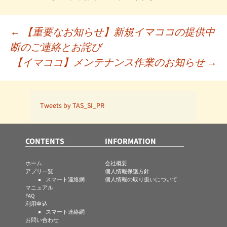
投
←
【重要なお知らせ】新規イマココの提供中
断のご連絡とお詫び
稿
【イマココ】メンテナンス作業のお知らせ
→
ナ
Tweets by TAS_SI_PR
ビ
CONTENTS
INFORMATION
ゲ
ホーム
会社概要
アプリ一覧
個人情報保護方針
スマート連絡網
個人情報の取り扱いについて
ー
マニュアル
FAQ
利用申込
スマート連絡網
お問い合わせ